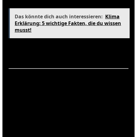
recherchieren
Das könnte dich auch interessieren:
Klima
Erklärung: 5 wichtige Fakten, die du wissen
musst!
Ein interaktives Quiz kann dir helfen, deine
Reisepräferenzen herauszufinden und die beste
Insel für deinen Urlaub zu wählen.
Fotostrecke: Kapverden bei
unterschiedlichen
Wetterbedingungen
Um die unglaubliche Vielfalt des Klimas der
Kapverden zu zeigen, haben wir eine Fotostrecke
zusammengestellt, die die verschiedenen
Wetterbedingungen und die Schönheit der Inseln
darstellt. Hier sind einige beeindruckende Bilder: