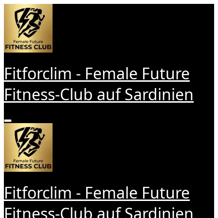
Zum
Inhalt
springen
Fitforclim - Female Future
Fitness-Club auf Sardinien
Fitforclim - Female Future
Fitness-Club auf Sardinien