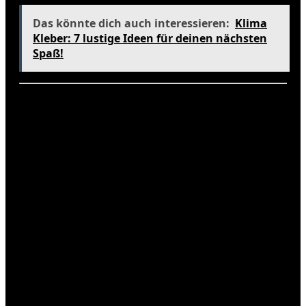
Das könnte dich auch interessieren:
Klima
Kleber: 7 lustige Ideen für deinen nächsten
Spaß!
Windverhältnisse
Die Passatwinde sind ein charakteristisches
Merkmal des Klimas der Kapverden. Diese Winde
wehen das ganze Jahr über aus Nordost und
bringen frische, kühlende Luft mit sich. Besonders
an den Küsten sind die Winde spürbar und bieten
eine willkommene Abkühlung.
In den Monaten von Dezember bis März sind die
Winde am stärksten, was die Kapverden
insbesondere für Windsurfer und Kitesurfer zu
einem beliebten Ziel macht. Die konstanten Winde
schaffen optimale Bedingungen für Wassersport