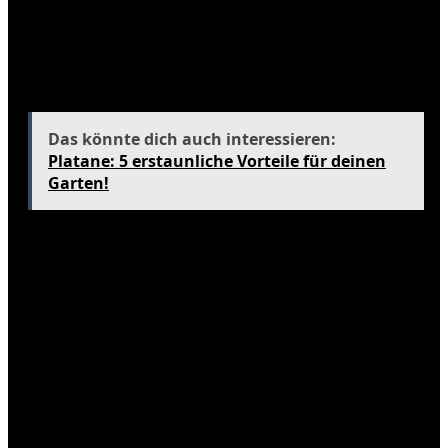
Saison sind Wassersportarten wie Windsurfen,
Kitesurfen und Schnorcheln besonders beliebt. Die
klaren, warmen Gewässer bieten hervorragende
Bedingungen für Unterwasser-Abenteuer.
Das könnte dich auch interessieren:
Platane: 5 erstaunliche Vorteile für deinen
Garten!
Während der Regenzeit hingegen sind
Wanderungen und Erkundungstouren durch die
üppigen Landschaften und die einzigartige Natur
der Inseln attraktiv. Die Vegetation ist zu dieser Zeit
besonders üppig, und viele Pflanzen blühen.
Die Einheimischen organisieren auch kulturelle
Festivals und Veranstaltungen, die Reisende in die
lokale Kultur eintauchen lassen, unabhängig von
der Jahreszeit.