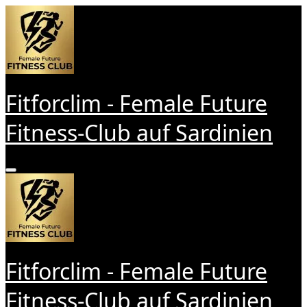
Zum
Inhalt
springen
Fitforclim - Female Future
Fitness-Club auf Sardinien
Fitforclim - Female Future
Fitness-Club auf Sardinien