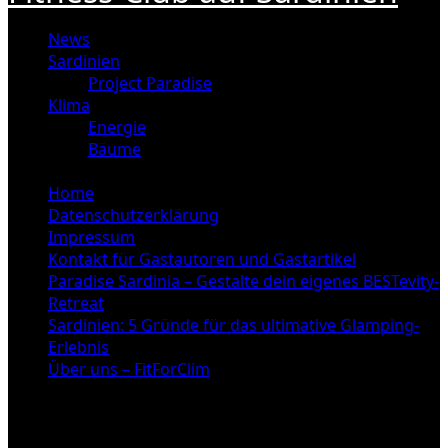
News
Sardinien
Project Paradise
Klima
Energie
Bäume
Home
Datenschutzerklärung
Impressum
Kontakt für Gastautoren und Gastartikel
Paradise Sardinia – Gestalte dein eigenes BESTevity-
Retreat
Sardinien: 5 Gründe für das ultimative Glamping-
Erlebnis
Über uns – FitForClim
Kanaren Klima April: 5