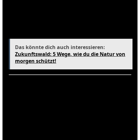
Einheimische nutzen die Nässe, um ihre Felder zu
bewirtschaften und die Landwirtschaft
aufrechtzuerhalten. Die Biodiversität der Region ist
ein wichtiger Aspekt des Ökotourismus und zieht
viele Naturfreunde an.
Das könnte dich auch interessieren:
Zukunftswald: 5 Wege, wie du die Natur von
morgen schützt!
Tipps für den Umgang mit dem
Klima
Um das Klima in Phuket optimal zu nutzen, hier
einige Tipps:
Trage leichte und atmungsaktive Kleidung.
Verwende Sonnenschutzmittel, um dich vor
der starken UV-Strahlung zu schützen.