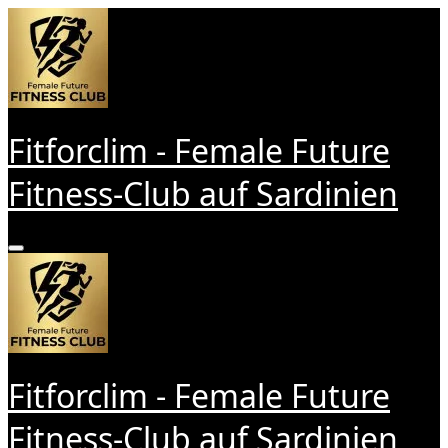
Zum
Inhalt
springen
Fitforclim - Female Future
Fitness-Club auf Sardinien
Fitforclim - Female Future
Fitness-Club auf Sardinien