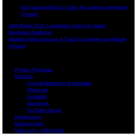
Koh Samui Klima: 5 Tipps für deinen perfekten
Urlaub!
Beitragsnavigation
Split Klima Test: 5 wichtige Tipps für deine
Kaufentscheidung!
Madeira Klima Januar: 5 Tipps für deinen perfekten
Urlaub!
Project Paradise
Kontakt
Google Bewertung abgeben
Pinterest
LinkedIn
Facebook
YouTube-Kanal
Impressum
Datenschutz
Über uns – FitForClim