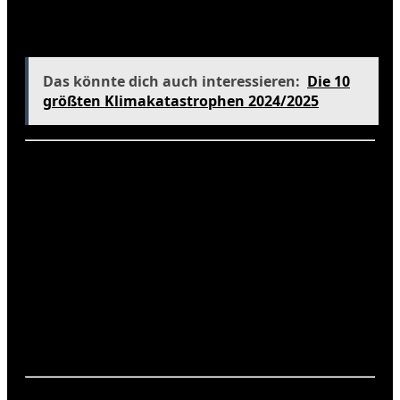
oft viele sonnige Stunden zwischen den
Regenschauern.
Das könnte dich auch interessieren:
Die 10
größten Klimakatastrophen 2024/2025
Zusammenfassung der wichtigsten
Punkte
Das Klima in Phuket ist ein entscheidender Faktor,
der die Reiseplanung beeinflusst. Mit warmen
Temperaturen und ausgeprägten Jahreszeiten gibt
es für jeden Reisenden die richtige Zeit, diese
wunderschöne Insel zu besuchen. Informiere dich
über die klimatischen Bedingungen, um das Beste
aus deinem Aufenthalt herauszuholen.