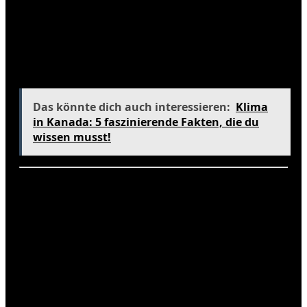
nicht nur kurzlebig, sondern auch oft eine
willkommene Abkühlung von der Hitze. Trotz der
Regenzeit kann Phuket immer noch viele
Attraktionen bieten, und die Natur blüht in dieser
Zeit förmlich auf.
Das könnte dich auch interessieren:
Klima
in Kanada: 5 faszinierende Fakten, die du
wissen musst!
Die beste Reisezeit für Phuket
Die beste Reisezeit für Phuket ist zwischen
November und Februar. In diesen Monaten sind die
Temperaturen angenehm, und die Luftfeuchtigkeit
ist niedriger. Die Strände sind weniger überfüllt,
und es gibt zahlreiche Veranstaltungen und
Festivals, die du genießen kannst. Wenn du die