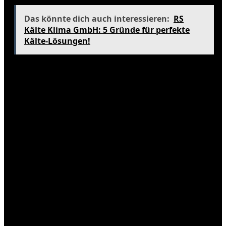
Das könnte dich auch interessieren:
RS
Kälte Klima GmbH: 5 Gründe für perfekte
Kälte-Lösungen!
2. Welche Kleidung sollte ich im
November in der Türkei tragen?
Es empfiehlt sich, sowohl leichte als auch wärmere
Kleidung einzupacken, da die Temperaturen je nach
Region stark variieren können.
3. Gibt es besondere Veranstaltungen
im November?
Ja, der Istanbul Film Festival und der Gedenktag für
Atatürk am 10. November sind bedeutende
Ereignisse im November.