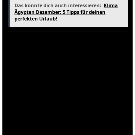
Das könnte dich auch interessieren:
Klima
Ägypten Dezember: 5 Tipps für deinen
perfekten Urlaub!
Zusammenfassung
Der November in der Türkei bietet eine spannende
Mischung aus milden Temperaturen, kulturellen
Veranstaltungen und weniger Touristen. Egal, ob
du die historischen Stätten in Istanbul besuchst, die
atemberaubende Landschaft Kappadokiens
erkundest oder einfach nur an den Stränden von
Antalya entspannst, der November hat für jeden
etwas zu bieten.
Plane jetzt deine Reise und entdecke die vielfältigen
Facetten des türkischen Novembers! Teile deine
Erfahrungen in den Kommentaren oder stelle deine
Fragen – wir freuen uns auf deine Meinung!