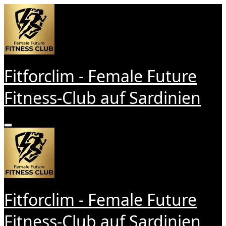
Zum
Inhalt
springen
Fitforclim - Female Future
Fitness-Club auf Sardinien
Fitforclim - Female Future
Fitness-Club auf Sardinien