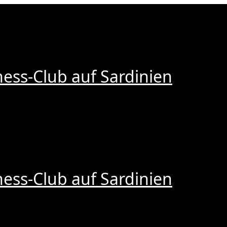
tness-Club auf Sardinien
tness-Club auf Sardinien