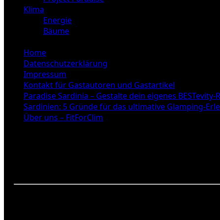
Klima
Energie
Bäume
Home
Datenschutzerklärung
Impressum
Kontakt für Gastautoren und Gastartikel
Paradise Sardinia – Gestalte dein eigenes BESTevity-
Sardinien: 5 Gründe für das ultimative Glamping-Erl
Über uns – FitForClim
Robinie: 7 überraschende Vo
Entdecke die faszinierende Welt der Robinie – ein Ba
Einführung in die Robinie