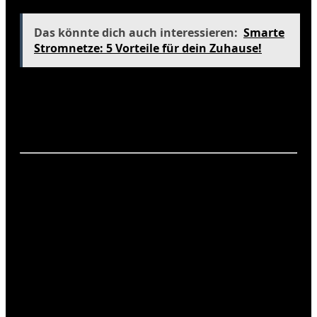
Das könnte dich auch interessieren:
Smarte
Stromnetze: 5 Vorteile für dein Zuhause!
Insgesamt zeigt der Markt eine klare Tendenz zur
Diversifizierung der Antriebstechnologien, um den
unterschiedlichen Bedürfnissen der Verbraucher
gerecht zu werden.
Verbrauchermeinungen
Um die Akzeptanz von Verbrenner-Alternativen zu
verstehen, ist es wichtig, die Meinungen der
Verbraucher zu berücksichtigen. Viele Verbraucher
äußern Bedenken hinsichtlich der Reichweite und
der Ladeinfrastruktur von Elektroautos.
Hybride werden oft als praktikable Lösung
angesehen, da sie die Flexibilität bieten, die viele