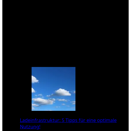
in eine nachhaltige Verkehrsinfrastruktur sein.
Wenn du mehr über die Vor- und Nachteile der
verschiedenen Antriebstechnologien erfahren
möchtest, teile deine Gedanken in den
Kommentaren oder diskutiere mit anderen Lesern!
Lass uns gemeinsam die Zukunft der Mobilität
gestalten!
Das könnte dich auch interessieren:
Ladeinfrastruktur: 5 Tipps für eine optimale
Nutzung!