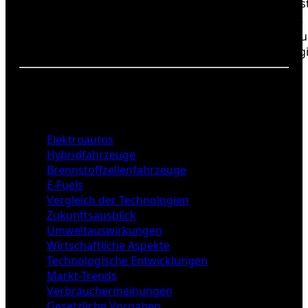
Infras
Kompatibel mit
Hohe
E-Fuels
bestehenden
Produ
Motoren
Energi
Detaillierte Gliederung der
Verbrenner-Alternativen
Elektroautos
Hybridfahrzeuge
Brennstoffzellenfahrzeuge
E-Fuels
Vergleich der Technologien
Zukunftsausblick
Umweltauswirkungen
Wirtschaftliche Aspekte
Technologische Entwicklungen
Markt-Trends
Verbrauchermeinungen
Gesetzliche Vorgaben