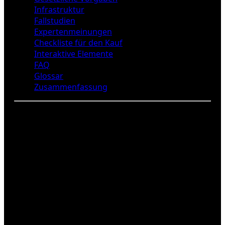
Infrastruktur
Fallstudien
Expertenmeinungen
Checkliste für den Kauf
Interaktive Elemente
FAQ
Glossar
Zusammenfassung
Elektroautos
Elektroautos sind die bekannteste und am
weitesten verbreitete
Verbrenner-Alternative
. Sie
nutzen einen Elektromotor, der von einer Batterie
gespeist wird. Diese Technologie hat in den letzten
Jahren enorme Fortschritte gemacht, was sich in
der Reichweite und den Ladezeiten widerspiegelt.
Die Vorteile sind vielfältig: Elektroautos haben null
Emissionen im Betrieb und können oft zu