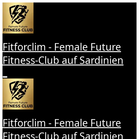
Zum
Inhalt
springen
Fitforclim - Female Future
Fitness-Club auf Sardinien
Fitforclim - Female Future
Fitness-Club auf Sardinien