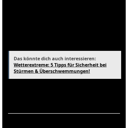
Reichweite und Ladeinfrastruktur
Gesamtkosten (Anschaffung, Betrieb,
Wartung)
Umweltauswirkungen und Nachhaltigkeit der
Technologie
Gesetzliche Vorgaben und Förderungen
Verfügbarkeit von Ersatzteilen und Service
Das könnte dich auch interessieren:
Wetterextreme: 5 Tipps für Sicherheit bei
Stürmen & Überschwemmungen!
Diese Checkliste kann dir helfen, eine informierte
Entscheidung zu treffen und die passende
Verbrenner-Alternative für deine Bedürfnisse zu
finden.
Interaktive Elemente