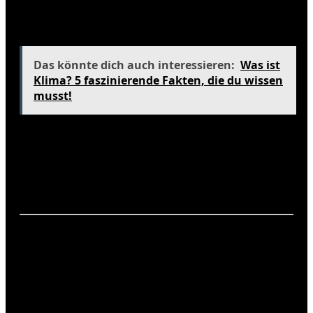
Änderungen an den Produktions- und
Vertriebsstrukturen erforderlich sind.
Das könnte dich auch interessieren:
Was ist
Klima? 5 faszinierende Fakten, die du wissen
musst!
Dennoch sind E-Fuels in der Herstellung sehr
energieintensiv und teuer. Zudem stellt die Frage
der Verfügbarkeit von erneuerbarem Strom zur
Produktion eine Herausforderung dar, die gelöst
werden muss.
Vergleich der Technologien
Um die verschiedenen Verbrenner-Alternativen
besser zu verstehen, ist ein Vergleich dieser
Technologien sinnvoll. Hier sind einige wichtige