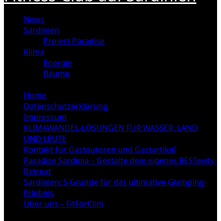
News
Sardinien
Project Paradise
Klima
Energie
Bäume
Home
Datenschutzerklärung
Impressum
KLIMAWANDEL-LÖSUNGEN FÜR WASSER, LAND
UND LEUTE
Kontakt für Gastautoren und Gastartikel
Paradise Sardinia – Gestalte dein eigenes BESTevity-
Retreat
Sardinien: 5 Gründe für das ultimative Glamping-
Erlebnis
Über uns – FitForClim