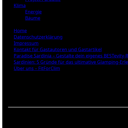
Klima
Energie
Bäume
Home
Datenschutzerklärung
Impressum
Kontakt für Gastautoren und Gastartikel
Paradise Sardinia – Gestalte dein eigenes BESTevity-
Sardinien: 5 Gründe für das ultimative Glamping-Erl
Über uns – FitForClim
Wie sich die Politik auf den
Der Klimawandel ist eine der größten Herausforderu
Einführung in den Klimawandel