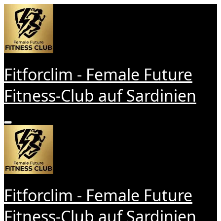
Zum
Inhalt
springen
Fitforclim - Female Future
Fitness-Club auf Sardinien
Fitforclim - Female Future
Fitness-Club auf Sardinien