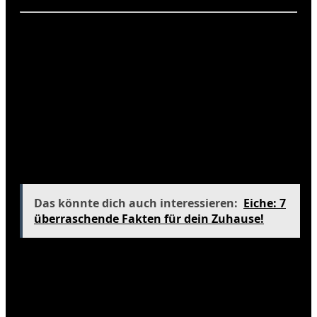
Häufig gestellte Fragen
Wie ist das Klima in New York im
Frühling?
Der Frühling in New York ist mild mit Temperaturen
zwischen 10 und 20 °C. Es gibt gelegentliche
Regenschauer, und die Stadt ist voller blühender
Pflanzen.
Das könnte dich auch interessieren:
Eiche: 7
überraschende Fakten für dein Zuhause!
Wann ist die beste Zeit für einen
Besuch in New York?
Die beste Zeit für einen Besuch ist im Frühling oder