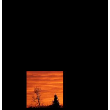
den festlichen Wintertagen – jede Jahreszeit hat
ihren eigenen Charme. Um das Beste aus deinem
Besuch herauszuholen, ist es wichtig, sich auf die
unterschiedlichen Wetterbedingungen
vorzubereiten und die zahlreichen Aktivitäten zu
genießen, die die Stadt zu bieten hat.
Teile deine eigenen Erfahrungen oder stelle Fragen
zu deinem nächsten Besuch in New York in den
Kommentaren unten!
Das könnte dich auch interessieren: