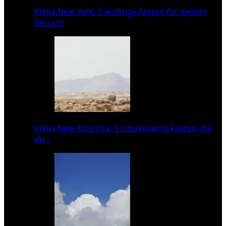
Klima New York: 5 wichtige Fakten für deinen
Besuch!
Klima New York City: 5 interessante Fakten, die
du…