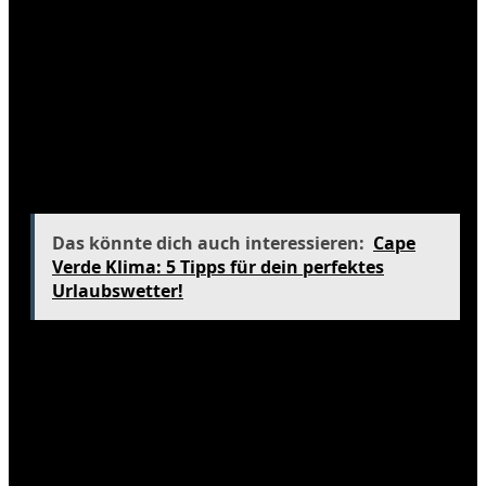
Der Herbst, von September bis November, bringt
eine kühle Erfrischung nach den heißen
Sommertagen. Die Temperaturen liegen zwischen
10 und 20 °C, und die Blätter der Bäume färben sich
in atemberaubenden Rot- und Goldtönen. Diese
Jahreszeit ist ideal für Spaziergänge im Central Park
und andere Outdoor-Aktivitäten.
Das könnte dich auch interessieren:
Cape
Verde Klima: 5 Tipps für dein perfektes
Urlaubswetter!
Die Niederschläge sind moderat, mit etwa 80 mm
pro Monat, was bedeutet, dass der Herbst in New
York oft trocken ist. Ein weiteres Highlight ist die
Thanksgiving Parade, die Millionen von Zuschauern
anzieht und die kulturelle Vielfalt der Stadt
zelebriert.