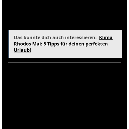
gehören die Verbesserung der
Entwässerungssysteme und die Förderung von
grünen Bauprojekten, um die Umweltbelastung zu
reduzieren.
Das könnte dich auch interessieren:
Klima
Rhodos Mai: 5 Tipps für deinen perfekten
Urlaub!
Tipps für den Besuch bei
unterschiedlichem Wetter
Um das Beste aus deinem Besuch in New York
herauszuholen, ist es wichtig, sich auf verschiedene
Wetterbedingungen vorzubereiten. Hier sind einige
praktische Tipps:
Packe eine leichte Jacke für den Frühling und